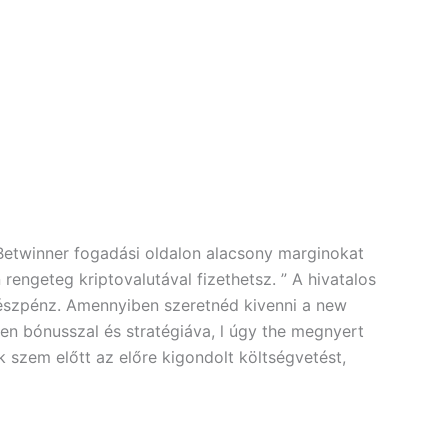
Betwinner fogadási oldalon alacsony marginokat
rengeteg kriptovalutával fizethetsz. ” A hivatalos
észpénz. Amennyiben szeretnéd kivenni a new
en bónusszal és stratégiáva, l úgy the megnyert
k szem előtt az előre kigondolt költségvetést,