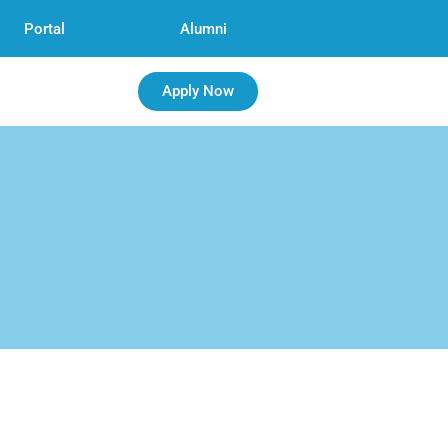
Portal
Alumni
Apply Now