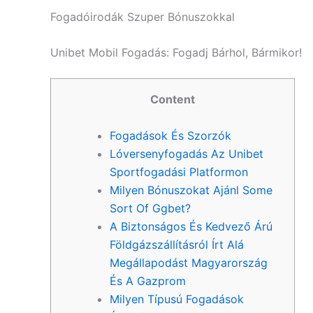
Fogadóirodák Szuper Bónuszokkal
Unibet Mobil Fogadás: Fogadj Bárhol, Bármikor!
Content
Fogadások És Szorzók
Lóversenyfogadás Az Unibet
Sportfogadási Platformon
Milyen Bónuszokat Ajánl Some
Sort Of Ggbet?
A Biztonságos És Kedvező Árú
Földgázszállításról Írt Alá
Megállapodást Magyarország
És A Gazprom
Milyen Típusú Fogadások