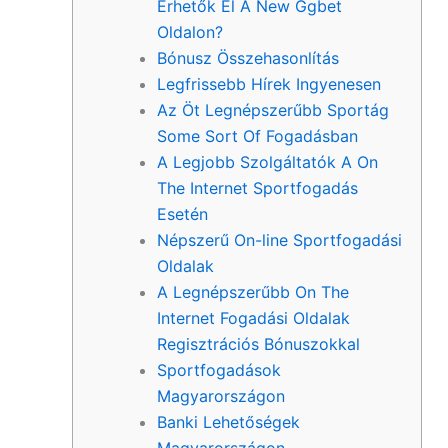
Érhetők El A New Ggbet
Oldalon?
Bónusz Összehasonlítás
Legfrissebb Hírek Ingyenesen
Az Öt Legnépszerűbb Sportág
Some Sort Of Fogadásban
A Legjobb Szolgáltatók A On
The Internet Sportfogadás
Esetén
Népszerű On-line Sportfogadási
Oldalak
A Legnépszerűbb On The
Internet Fogadási Oldalak
Regisztrációs Bónuszokkal
Sportfogadások
Magyarországon
Banki Lehetőségek
Magyarországon