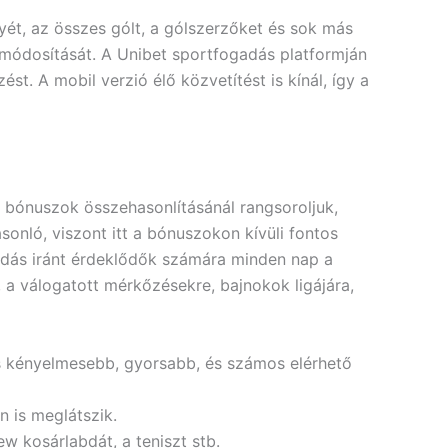
ét, az összes gólt, a gólszerzőket és sok más
 módosítását. A Unibet sportfogadás platformján
t. A mobil verzió élő közvetítést is kínál, így a
i bónuszok összehasonlításánál rangsoroljuk,
onló, viszont itt a bónuszokon kívüli fontos
gadás iránt érdeklődők számára minden nap a
 a válogatott mérkőzésekre, bajnokok ligájára,
s kényelmesebb, gyorsabb, és számos elérhető
 is meglátszik.
w kosárlabdát, a teniszt stb.