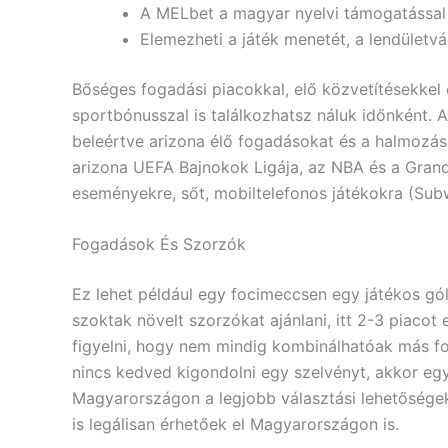
A MELbet a magyar nyelvi támogatással r
Elemezheti a játék menetét, a lendületv
Bőséges fogadási piacokkal, elő közvetítésekkel
sportbónusszal is találkozhatsz náluk időnként. 
beleértve arizona élő fogadásokat és a halmozáso
arizona UEFA Bajnokok Ligája, az NBA és a Grand 
eseményekre, sőt, mobiltelefonos játékokra (Subw
Fogadások És Szorzók
Ez lehet például egy focimeccsen egy játékos gó
szoktak növelt szorzókat ajánlani, itt 2-3 piaco
figyelni, hogy nem mindig kombinálhatóak más fo
nincs kedved kigondolni egy szelvényt, akkor eg
Magyarországon a legjobb választási lehetőségek
is legálisan érhetőek el Magyarországon is.